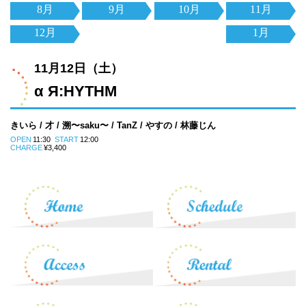
8月
9月
10月
11月
12月
1月
11月12日（土）
α Я:HYTHM
きいら / 才 / 溯〜saku〜 / TanZ / やすの / 林藤じん
OPEN
11:30
START
12:00
CHARGE
¥3,400