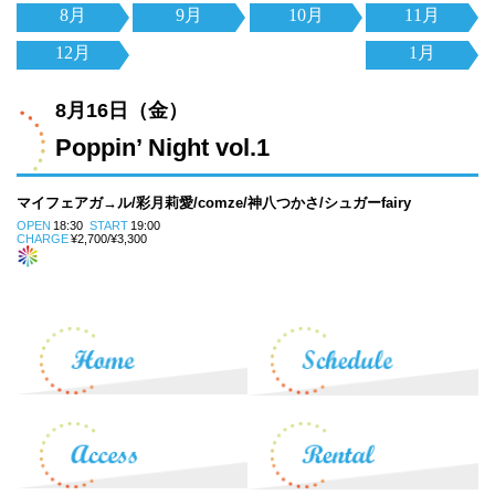
8月
9月
10月
11月
12月
1月
8月16日（金）
Poppin’ Night vol.1
マイフェアガ→ル/彩月莉愛/comze/神八つかさ/シュガーfairy
OPEN
18:30
START
19:00
CHARGE
¥2,700/¥3,300