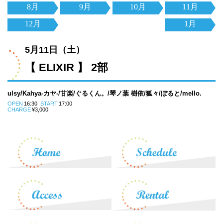
8月
9月
10月
11月
12月
1月
5月11日（土）
【 ELIXIR 】 2部
ulsy/Kahya-カヤ-/甘楽/ぐるくん。/琴ノ葉 樹依/狐々/ぽると/mello.
OPEN
16:30
START
17:00
CHARGE
¥3,000