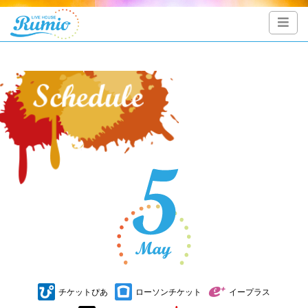
無観客配信】「CLACK inc. 侵蝕プログラム 」 ー 定期無料単
独公演 ー 作戦No.02">
チケットぴあ
ローソンチケット
イープラス