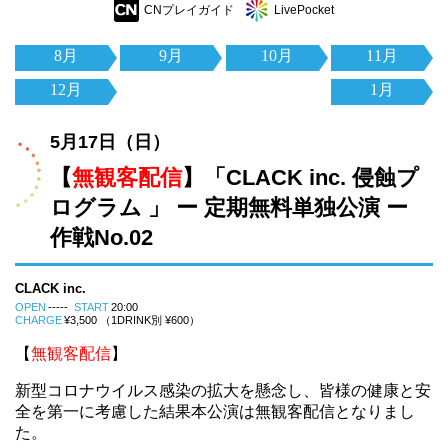
CNプレイガイド
LivePocket
8月
9月
10月
11月
12月
1月
5月17日（日）
【
無観客配信
】「CLACK inc. 侵蝕プ
ログラム 」 ー 定期無料単独公演 ー
作戦No.02
CLACK inc.
OPEN
-----
START
20:00
CHARGE
¥3,500 （1DRINK別 ¥600）
【
無観客配信
】
新型コロナウイルス感染の拡大を懸念し、皆様の健康と安
全を第一に考慮した結果本公演は無観客配信となりまし
た。