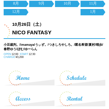
8月
9月
10月
11月
12月
1月
10月26日（土）
NICO FANTASY
小豆裁判。/imamaya/うぃず。/つきしろやしろ。/匿名希望/夏村/晴歩/
春野ゆう/ぽむ/ゆーらん
OPEN
12:00
START
12:30
CHARGE
¥3,200