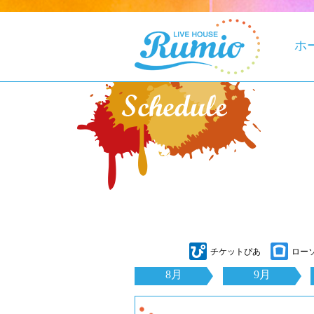
ホ
チケットぴあ
ロー
8月
9月