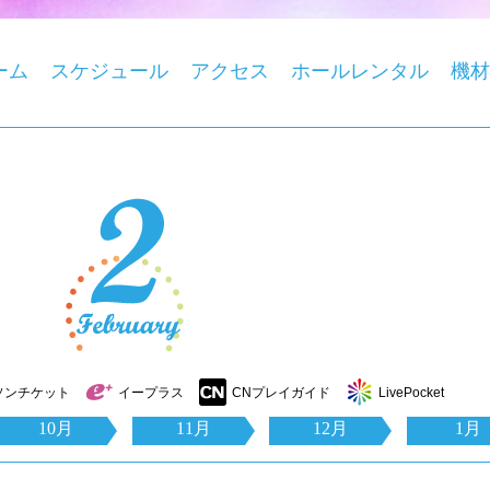
ーム
スケジュール
アクセス
ホールレンタル
機材
ソンチケット
イープラス
CNプレイガイド
LivePocket
10月
11月
12月
1月