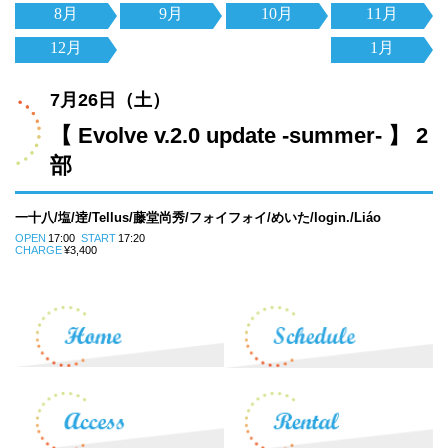
8月
9月
10月
11月
12月
1月
7月26日（土）
【 Evolve v.2.0 update -summer- 】 2
部
一十八/塩/逹/Tellus/藤堂尚秀/フォイフォイ/めいた/login./Liáo
OPEN
17:00
START
17:20
CHARGE
¥3,400