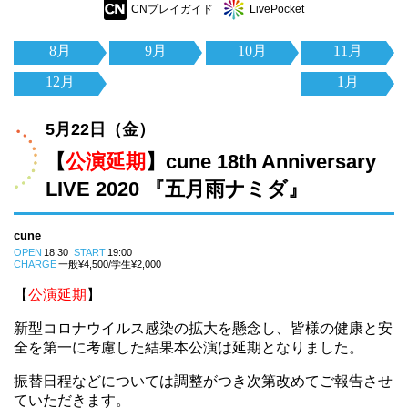
CNプレイガイド
LivePocket
8月
9月
10月
11月
12月
1月
5月22日（金）
【
公演延期
】cune 18th Anniversary
LIVE 2020 『五月雨ナミダ』
cune
OPEN
18:30
START
19:00
CHARGE
一般¥4,500/学生¥2,000
【
公演延期
】
新型コロナウイルス感染の拡大を懸念し、皆様の健康と安
全を第一に考慮した結果本公演は延期となりました。
振替日程などについては調整がつき次第改めてご報告させ
ていただきます。