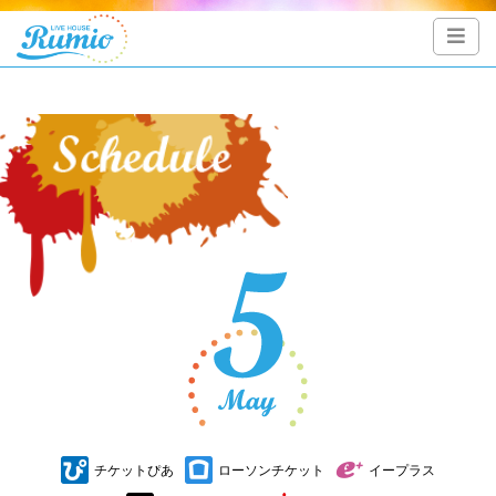
公演延期】cune 18th Anniversary LIVE 2020 『五月雨ナミ
ダ』">
チケットぴあ
ローソンチケット
イープラス