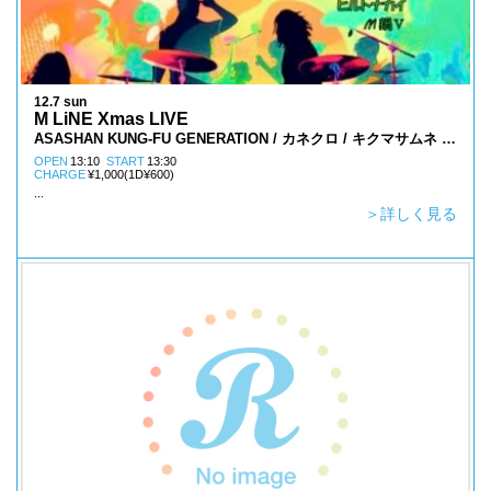
12.7 sun
M LiNE Xmas LIVE
ASASHAN KUNG-FU GENERATION / カネクロ / キクマサムネ /
７th note / ながい公園 / M鍋 Ⅴ / ヒルトナカイ / Emotional
OPEN
13:10
START
13:30
CHARGE
¥1,000(1D¥600)
Rock Orchestra / サッケタリン・酒 /chi-talk
...
＞詳しく見る