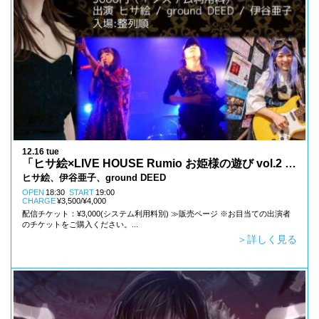
12.16 tue
「ヒサ絵×LIVE HOUSE Rumio お姫様の遊び vol.2 ～
ゴリロック～ 」
ヒサ絵、伊谷亜子、ground DEED
OPEN
18:30
START
19:00
CHARGE
¥3,500/¥4,000
配信チケット：¥3,000(システム利用料別) ≫販売ページ ※お目当ての出演者
のチケットをご購入ください。...
＞詳しく見る