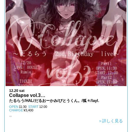
12.20 sat
Collapse vol.3
〜たるらう 2nd Birthday live〜 1部
たるらう/HAL/だるおーかみ/びとうくん。/狐々/layl.
OPEN
11:30
START
12:00
CHARGE
¥3,400
...
＞詳しく見る