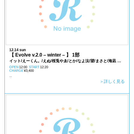
12.14 sun
【 Evolve v.2.0 – winter – 】 1部
イット/えーくん。/えぬ/桜兎やゑ/とか/なよ汰/望/まさと/海凪 澪/
むーさん
OPEN
12:00
START
12:20
CHARGE
¥3,400
...
＞詳しく見る