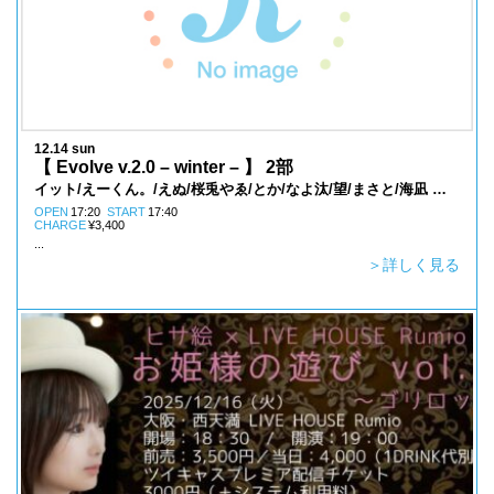
12.14 sun
【 Evolve v.2.0 – winter – 】 2部
イット/えーくん。/えぬ/桜兎やゑ/とか/なよ汰/望/まさと/海凪 澪/
むーさん
OPEN
17:20
START
17:40
CHARGE
¥3,400
...
＞詳しく見る