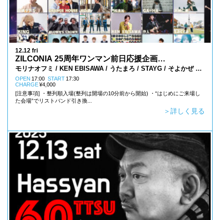
12.12 fri
ZILCONIA 25周年ワンマン前日応援企画
– 大阪環状線遠すぎサーキットフェス-
モリナオフミ / KEN EBISAWA / うたまろ / STAYG / そよかぜ 大
根雄馬（出演順）
OPEN
17:00
START
17:30
CHARGE
¥4,000
[注意事項] ・整列順入場(整列は開場の10分前から開始) ・“はじめにご来場し
た会場”でリストバンド引き換...
＞詳しく見る