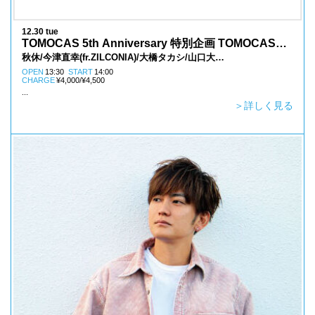
12.30 tue
TOMOCAS 5th Anniversary 特別企画 TOMOCAS展
LIVE
秋休/今津直幸(fr.ZILCONIA)/大橋タカシ/山口大
貴/YOSSYxYOSSY
OPEN
13:30
START
14:00
CHARGE
¥4,000/¥4,500
...
＞詳しく見る