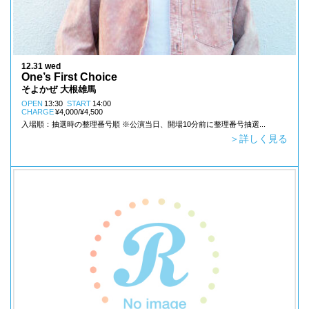
12.31 wed
One’s First Choice
そよかぜ 大根雄馬
OPEN
13:30
START
14:00
CHARGE
¥4,000/¥4,500
入場順：抽選時の整理番号順 ※公演当日、開場10分前に整理番号抽選...
＞詳しく見る