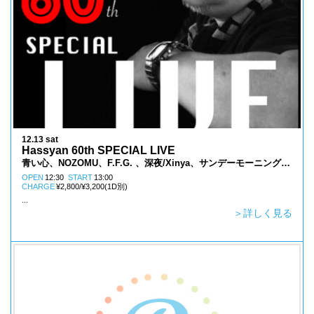
12.13 sat
Hassyan 60th SPECIAL LIVE
青い心、NOZOMU、F.F.G. 、深夜/Xinya、サンデーモーニングチ
ルドレン、ツチダズ、爛柯ラストプール
OPEN
12:30
START
13:00
CHARGE
¥2,800/¥3,200(1D別)
...
＞詳しく見る