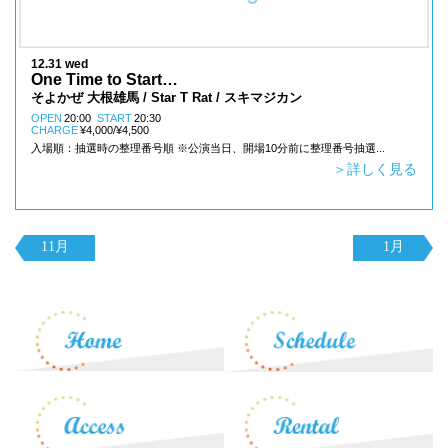
12.31 wed
One Time to Start
カウントダウンSP 2025-2026
そよかぜ 大根雄馬 / Star T Rat / スキマジカン
OPEN
20:00
START
20:30
CHARGE
¥4,000/¥4,500
入場順：抽選時の整理番号順 ※公演当日、開場10分前に整理番号抽選...
＞詳しく見る
11月
1月