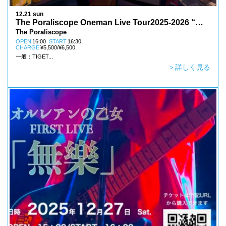
12.21 sun
The Poraliscope Oneman Live Tour2025-2026 “ド
The Poraliscope
ーパミンギャンブル”
OPEN
16:00
START
16:30
CHARGE
¥5,500/¥6,500
一般：TIGET...
＞詳しく見る