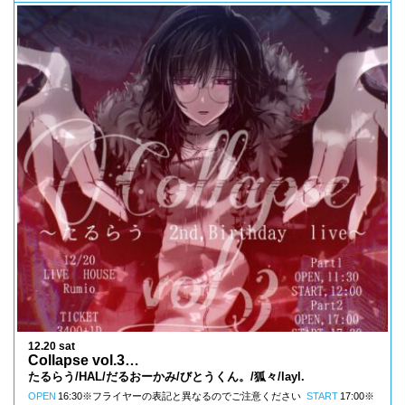
12.20 sat
Collapse vol.3
〜たるらう 2nd Birthday live〜 2部
たるらう/HAL/だるおーかみ/びとうくん。/狐々/layl.
OPEN
16:30※フライヤーの表記と異なるのでご注意ください
START
17:00※