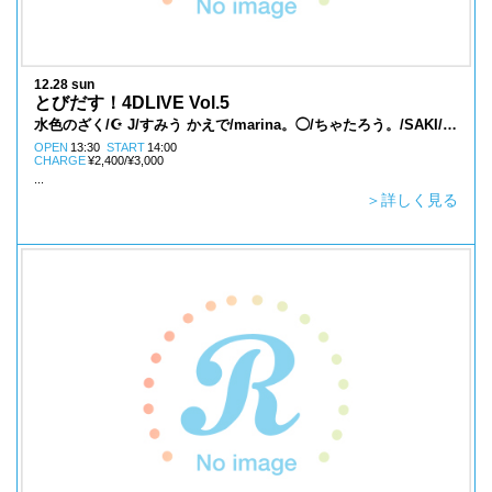
12.28 sun
とびだす！4DLIVE Vol.5
水色のざく/☪︎ J/すみう かえで/marina。◯/ちゃたろう。/SAKI/ぼ
んす/みやむーぜる/Akumatukai/そーと/あまね/のねむ/柚木みちる
OPEN
13:30
START
14:00
CHARGE
¥2,400/¥3,000
...
＞詳しく見る